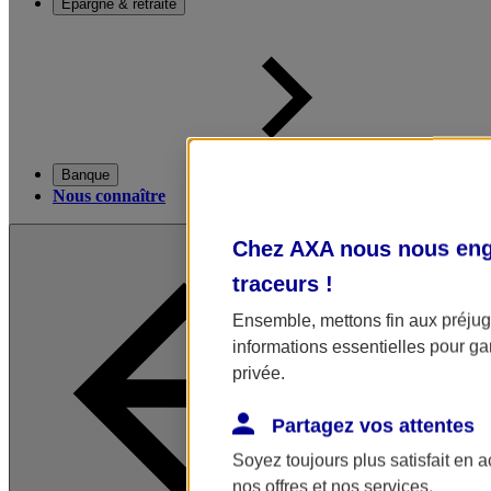
Épargne & retraite
Banque
Nous connaître
Chez AXA nous nous enga
traceurs
!
Ensemble, mettons fin aux préjugé
informations essentielles pour gar
privée.
Partagez vos attentes
Soyez toujours plus satisfait en 
nos offres et nos services.