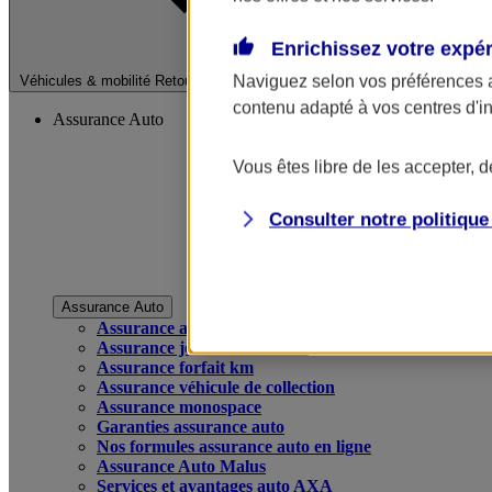
Enrichissez votre expé
Fermer le menu pri
Naviguez selon vos préférences 
Véhicules & mobilité
Retour à la section précédente
contenu adapté à vos centres d'i
Assurance Auto
Vous êtes libre de les accepter, 
Consulter notre politiqu
Assurance Auto
Assurance auto
Assurance jeune conducteur
Assurance forfait km
Assurance véhicule de collection
Assurance monospace
Garanties assurance auto
Nos formules assurance auto en ligne
Assurance Auto Malus
Services et avantages auto AXA