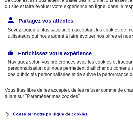
de
cookies
. Ils nous aident à traiter des informations essentie
du site et faire évoluer votre expérience en ligne, dans le resp
Assurance auto
Assurance jeune conducteur
Partagez vos attentes
Assurance forfait km
Soyez toujours plus satisfait en acceptant les
Assurance véhicule de collection
cookies
de mes
Assurance monospace
utilisateurs qui nous aident à faire évoluer nos offres et nos 
Garanties assurance auto
Nos formules assurance auto en ligne
Assurance Auto Malus
Enrichissez votre expérience
Services et avantages auto AXA
Naviguez selon vos préférences avec les
Assurance citoyenne auto
cookies et traceur
Assurer 2 voitures
personnalisation qui nous permettent d'afficher du contenu a
Assurance auto en ligne
des publicités personnalisées et de suivre la performance
Vous êtes libre de les accepter, de les refuser comme de cha
allant sur
"Paramétrer mes
cookies
"
Consulter notre politique de
cookies