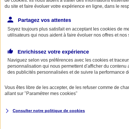
de
cookies
. Ils nous aident à traiter des informations essentie
du site et faire évoluer votre expérience en ligne, dans le resp
Assurance auto
Assurance jeune conducteur
Partagez vos attentes
Assurance forfait km
Soyez toujours plus satisfait en acceptant les
Assurance véhicule de collection
cookies
de mes
Assurance monospace
utilisateurs qui nous aident à faire évoluer nos offres et nos 
Garanties assurance auto
Nos formules assurance auto en ligne
Assurance Auto Malus
Enrichissez votre expérience
Services et avantages auto AXA
Naviguez selon vos préférences avec les
Assurance citoyenne auto
cookies et traceur
Assurer 2 voitures
personnalisation qui nous permettent d'afficher du contenu a
Assurance auto en ligne
des publicités personnalisées et de suivre la performance
Vous êtes libre de les accepter, de les refuser comme de cha
allant sur
"Paramétrer mes
cookies
"
Consulter notre politique de
cookies