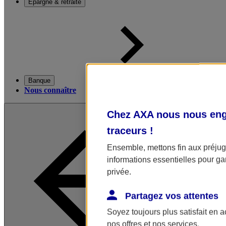
Épargne & retraite
Banque
Nous connaître
Chez AXA nous nous enga
traceurs
!
Ensemble, mettons fin aux préjugé
informations essentielles pour gar
privée.
Partagez vos attentes
Soyez toujours plus satisfait en 
nos offres et nos services.