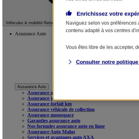
Enrichissez votre expé
Fermer le menu pri
Naviguez selon vos préférences 
Véhicules & mobilité
Retour à la section précédente
contenu adapté à vos centres d'i
Assurance Auto
Vous êtes libre de les accepter, 
Consulter notre politiqu
Assurance Auto
Assurance auto
Assurance jeune conducteur
Assurance forfait km
Assurance véhicule de collection
Assurance monospace
Garanties assurance auto
Nos formules assurance auto en ligne
Assurance Auto Malus
Services et avantages auto AXA