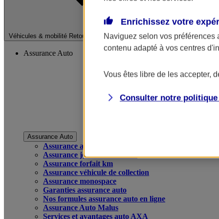
Enrichissez votre expé
Fermer le menu pri
Naviguez selon vos préférences 
Véhicules & mobilité
Retour à la section précédente
contenu adapté à vos centres d'i
Assurance Auto
Vous êtes libre de les accepter, 
Consulter notre politiqu
Assurance Auto
Assurance auto
Assurance jeune conducteur
Assurance forfait km
Assurance véhicule de collection
Assurance monospace
Garanties assurance auto
Nos formules assurance auto en ligne
Assurance Auto Malus
Services et avantages auto AXA