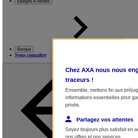
Épargne & retraite
Banque
Nous connaître
Chez AXA nous nous enga
traceurs
!
Ensemble, mettons fin aux préjugé
informations essentielles pour gar
privée.
Partagez vos attentes
Soyez toujours plus satisfait en 
nos offres et nos services.