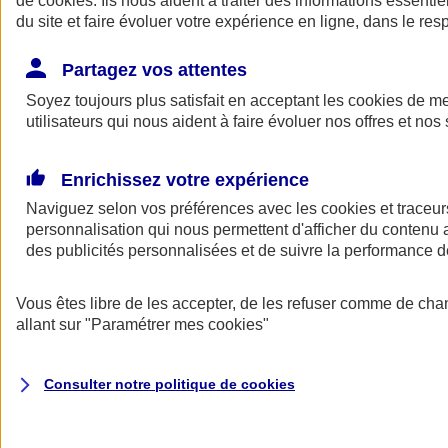
de
cookies
. Ils nous aident à traiter des informations essentie
du site et faire évoluer votre expérience en ligne, dans le resp
Assurance auto
Assurance jeune conducteur
Partagez vos attentes
Assurance forfait km
Soyez toujours plus satisfait en acceptant les
Assurance véhicule de collection
cookies
de mes
Assurance monospace
utilisateurs qui nous aident à faire évoluer nos offres et nos 
Garanties assurance auto
Nos formules assurance auto en ligne
Assurance Auto Malus
Enrichissez votre expérience
Services et avantages auto AXA
Naviguez selon vos préférences avec les
Assurance citoyenne auto
cookies et traceur
Assurer 2 voitures
personnalisation qui nous permettent d'afficher du contenu a
Assurance auto en ligne
des publicités personnalisées et de suivre la performance
Vous êtes libre de les accepter, de les refuser comme de cha
allant sur
"Paramétrer mes
cookies
"
Consulter notre politique de
cookies