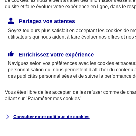
de
cookies
. Ils nous aident à traiter des informations essentie
du site et faire évoluer votre expérience en ligne, dans le resp
Assurance auto
Assurance jeune conducteur
Partagez vos attentes
Assurance forfait km
Soyez toujours plus satisfait en acceptant les
Assurance véhicule de collection
cookies
de mes
Assurance monospace
utilisateurs qui nous aident à faire évoluer nos offres et nos 
Garanties assurance auto
Nos formules assurance auto en ligne
Assurance Auto Malus
Enrichissez votre expérience
Services et avantages auto AXA
Naviguez selon vos préférences avec les
Assurance citoyenne auto
cookies et traceur
Assurer 2 voitures
personnalisation qui nous permettent d'afficher du contenu a
Assurance auto en ligne
des publicités personnalisées et de suivre la performance
Vous êtes libre de les accepter, de les refuser comme de cha
allant sur
"Paramétrer mes
cookies
"
Consulter notre politique de
cookies