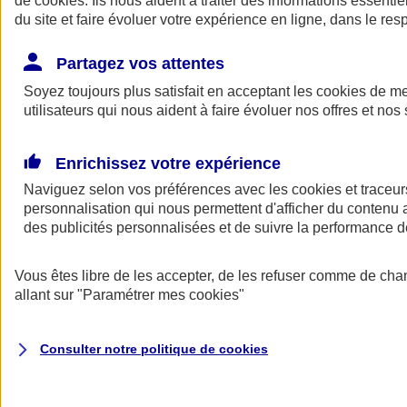
de
cookies
. Ils nous aident à traiter des informations essentie
du site et faire évoluer votre expérience en ligne, dans le resp
Assurance auto
Assurance jeune conducteur
Partagez vos attentes
Assurance forfait km
Soyez toujours plus satisfait en acceptant les
Assurance véhicule de collection
cookies
de mes
Assurance monospace
utilisateurs qui nous aident à faire évoluer nos offres et nos 
Garanties assurance auto
Nos formules assurance auto en ligne
Assurance Auto Malus
Enrichissez votre expérience
Services et avantages auto AXA
Naviguez selon vos préférences avec les
Assurance citoyenne auto
cookies et traceur
Assurer 2 voitures
personnalisation qui nous permettent d'afficher du contenu a
Assurance auto en ligne
des publicités personnalisées et de suivre la performance
Vous êtes libre de les accepter, de les refuser comme de cha
allant sur
"Paramétrer mes
cookies
"
Consulter notre politique de
cookies