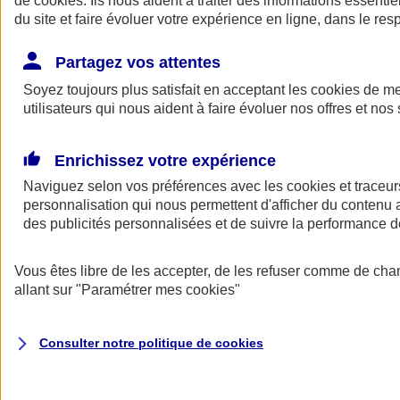
de
cookies
. Ils nous aident à traiter des informations essentie
du site et faire évoluer votre expérience en ligne, dans le resp
Assurance auto
Assurance jeune conducteur
Partagez vos attentes
Assurance forfait km
Soyez toujours plus satisfait en acceptant les
Assurance véhicule de collection
cookies
de mes
Assurance monospace
utilisateurs qui nous aident à faire évoluer nos offres et nos 
Garanties assurance auto
Nos formules assurance auto en ligne
Assurance Auto Malus
Enrichissez votre expérience
Services et avantages auto AXA
Naviguez selon vos préférences avec les
Assurance citoyenne auto
cookies et traceur
Assurer 2 voitures
personnalisation qui nous permettent d'afficher du contenu a
Assurance auto en ligne
des publicités personnalisées et de suivre la performance
Vous êtes libre de les accepter, de les refuser comme de cha
allant sur
"Paramétrer mes
cookies
"
Consulter notre politique de
cookies