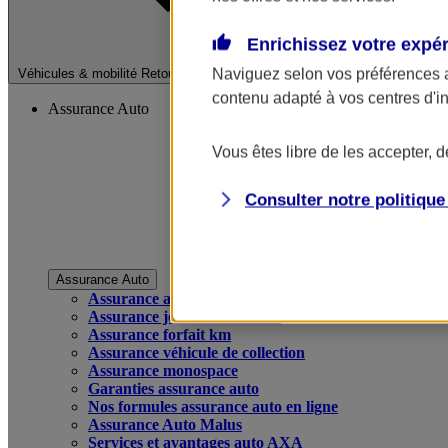
Enrichissez votre expé
Fermer le menu pri
Naviguez selon vos préférences 
Véhicules & mobilité
Retour à la section précédente
contenu adapté à vos centres d'i
Assurance Auto
Vous êtes libre de les accepter, 
Consulter notre politiqu
Assurance Auto
Assurance auto
Assurance jeune conducteur
Assurance forfait km
Assurance véhicule de collection
Assurance monospace
Garanties assurance auto
Nos formules assurance auto en ligne
Assurance Auto Malus
Services et avantages auto AXA