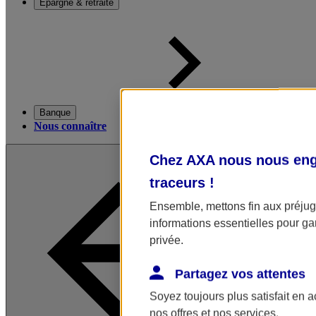
Épargne & retraite
Banque
Nous connaître
Chez AXA nous nous enga
traceurs
!
Ensemble, mettons fin aux préjugé
informations essentielles pour gar
privée.
Partagez vos attentes
Soyez toujours plus satisfait en 
nos offres et nos services.