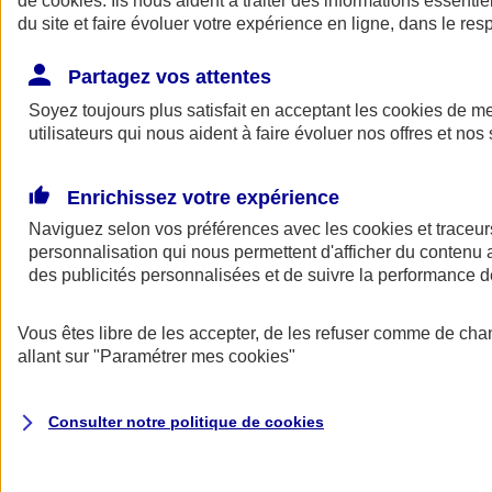
de
cookies
. Ils nous aident à traiter des informations essentie
du site et faire évoluer votre expérience en ligne, dans le resp
Assurance auto
Assurance jeune conducteur
Partagez vos attentes
Assurance forfait km
Soyez toujours plus satisfait en acceptant les
Assurance véhicule de collection
cookies
de mes
Assurance monospace
utilisateurs qui nous aident à faire évoluer nos offres et nos 
Garanties assurance auto
Nos formules assurance auto en ligne
Assurance Auto Malus
Enrichissez votre expérience
Services et avantages auto AXA
Naviguez selon vos préférences avec les
Assurance citoyenne auto
cookies et traceur
Assurer 2 voitures
personnalisation qui nous permettent d'afficher du contenu a
Assurance auto en ligne
des publicités personnalisées et de suivre la performance
Vous êtes libre de les accepter, de les refuser comme de cha
allant sur
"Paramétrer mes
cookies
"
Consulter notre politique de
cookies