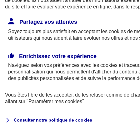
de
cookies
. Ils nous aident à traiter des informations essentie
du site et faire évoluer votre expérience en ligne, dans le resp
Assurance auto
Assurance jeune conducteur
Partagez vos attentes
Assurance forfait km
Soyez toujours plus satisfait en acceptant les
Assurance véhicule de collection
cookies
de mes
Assurance monospace
utilisateurs qui nous aident à faire évoluer nos offres et nos 
Garanties assurance auto
Nos formules assurance auto en ligne
Assurance Auto Malus
Enrichissez votre expérience
Services et avantages auto AXA
Naviguez selon vos préférences avec les
Assurance citoyenne auto
cookies et traceur
Assurer 2 voitures
personnalisation qui nous permettent d'afficher du contenu a
Assurance auto en ligne
des publicités personnalisées et de suivre la performance
Vous êtes libre de les accepter, de les refuser comme de cha
allant sur
"Paramétrer mes
cookies
"
Consulter notre politique de
cookies