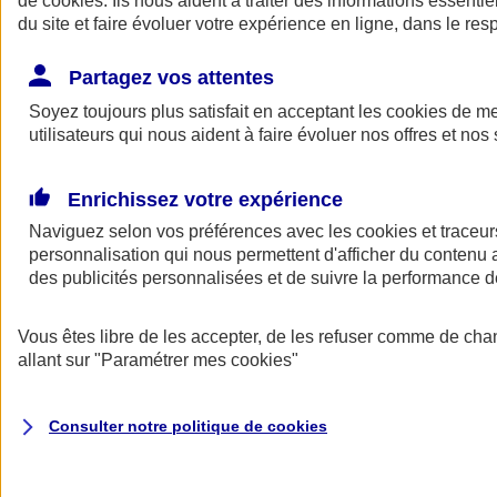
de
cookies
. Ils nous aident à traiter des informations essentie
du site et faire évoluer votre expérience en ligne, dans le resp
Assurance auto
Assurance jeune conducteur
Partagez vos attentes
Assurance forfait km
Soyez toujours plus satisfait en acceptant les
Assurance véhicule de collection
cookies
de mes
Assurance monospace
utilisateurs qui nous aident à faire évoluer nos offres et nos 
Garanties assurance auto
Nos formules assurance auto en ligne
Assurance Auto Malus
Enrichissez votre expérience
Services et avantages auto AXA
Naviguez selon vos préférences avec les
Assurance citoyenne auto
cookies et traceur
Assurer 2 voitures
personnalisation qui nous permettent d'afficher du contenu a
Assurance auto en ligne
des publicités personnalisées et de suivre la performance
Vous êtes libre de les accepter, de les refuser comme de cha
allant sur
"Paramétrer mes
cookies
"
Consulter notre politique de
cookies