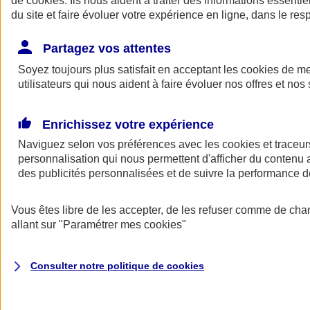
de
cookies
. Ils nous aident à traiter des informations essentie
du site et faire évoluer votre expérience en ligne, dans le resp
Assurance auto
Assurance jeune conducteur
Partagez vos attentes
Assurance forfait km
Soyez toujours plus satisfait en acceptant les
Assurance véhicule de collection
cookies
de mes
Assurance monospace
utilisateurs qui nous aident à faire évoluer nos offres et nos 
Garanties assurance auto
Nos formules assurance auto en ligne
Assurance Auto Malus
Enrichissez votre expérience
Services et avantages auto AXA
Naviguez selon vos préférences avec les
Assurance citoyenne auto
cookies et traceur
Assurer 2 voitures
personnalisation qui nous permettent d'afficher du contenu a
Assurance auto en ligne
des publicités personnalisées et de suivre la performance
Vous êtes libre de les accepter, de les refuser comme de cha
allant sur
"Paramétrer mes
cookies
"
Consulter notre politique de
cookies