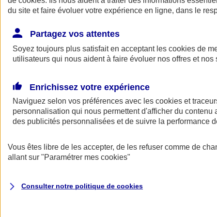
de
cookies
. Ils nous aident à traiter des informations essentie
du site et faire évoluer votre expérience en ligne, dans le resp
Assurance auto
Assurance jeune conducteur
Partagez vos attentes
Assurance forfait km
Soyez toujours plus satisfait en acceptant les
Assurance véhicule de collection
cookies
de mes
Assurance monospace
utilisateurs qui nous aident à faire évoluer nos offres et nos 
Garanties assurance auto
Nos formules assurance auto en ligne
Assurance Auto Malus
Enrichissez votre expérience
Services et avantages auto AXA
Naviguez selon vos préférences avec les
Assurance citoyenne auto
cookies et traceur
Assurer 2 voitures
personnalisation qui nous permettent d'afficher du contenu a
Assurance auto en ligne
des publicités personnalisées et de suivre la performance
Vous êtes libre de les accepter, de les refuser comme de cha
allant sur
"Paramétrer mes
cookies
"
Consulter notre politique de
cookies