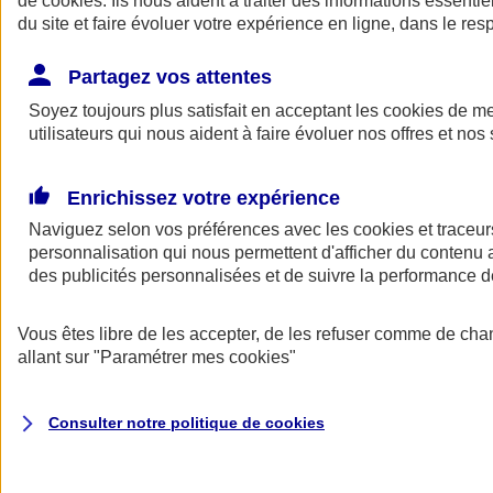
de
cookies
. Ils nous aident à traiter des informations essentie
du site et faire évoluer votre expérience en ligne, dans le resp
Assurance auto
Assurance jeune conducteur
Partagez vos attentes
Assurance forfait km
Soyez toujours plus satisfait en acceptant les
Assurance véhicule de collection
cookies
de mes
Assurance monospace
utilisateurs qui nous aident à faire évoluer nos offres et nos 
Garanties assurance auto
Nos formules assurance auto en ligne
Assurance Auto Malus
Enrichissez votre expérience
Services et avantages auto AXA
Naviguez selon vos préférences avec les
Assurance citoyenne auto
cookies et traceur
Assurer 2 voitures
personnalisation qui nous permettent d'afficher du contenu a
Assurance auto en ligne
des publicités personnalisées et de suivre la performance
Vous êtes libre de les accepter, de les refuser comme de cha
allant sur
"Paramétrer mes
cookies
"
Consulter notre politique de
cookies