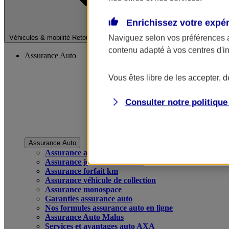
Enrichissez votre expé
Fermer le menu pri
Naviguez selon vos préférences 
Véhicules & mobilité
Retour à la section précédente
contenu adapté à vos centres d'i
Assurance Auto
Vous êtes libre de les accepter, 
Consulter notre politiqu
Assurance Auto
Assurance auto
Assurance jeune conducteur
Assurance forfait km
Assurance véhicule de collection
Assurance monospace
Garanties assurance auto
Nos formules assurance auto en ligne
Assurance Auto Malus
Services et avantages auto AXA