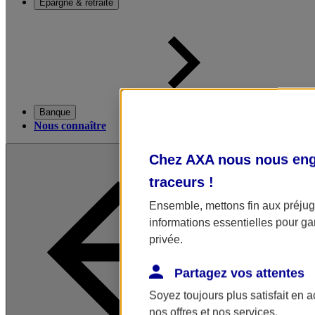
Épargne & retraite
Banque
Nous connaître
Chez AXA nous nous enga
traceurs
!
Ensemble, mettons fin aux préjugé
informations essentielles pour gar
privée.
Partagez vos attentes
Soyez toujours plus satisfait en 
nos offres et nos services.