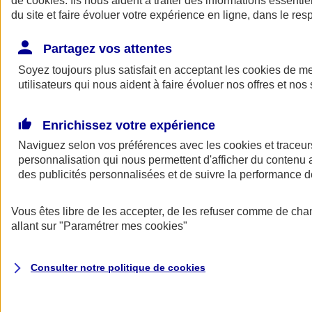
de
cookies
. Ils nous aident à traiter des informations essentie
du site et faire évoluer votre expérience en ligne, dans le resp
Assurance auto
Assurance jeune conducteur
Partagez vos attentes
Assurance forfait km
Soyez toujours plus satisfait en acceptant les
Assurance véhicule de collection
cookies
de mes
Assurance monospace
utilisateurs qui nous aident à faire évoluer nos offres et nos 
Garanties assurance auto
Nos formules assurance auto en ligne
Assurance Auto Malus
Enrichissez votre expérience
Services et avantages auto AXA
Naviguez selon vos préférences avec les
Assurance citoyenne auto
cookies et traceur
Assurer 2 voitures
personnalisation qui nous permettent d'afficher du contenu a
Assurance auto en ligne
des publicités personnalisées et de suivre la performance
Vous êtes libre de les accepter, de les refuser comme de cha
allant sur
"Paramétrer mes
cookies
"
Consulter notre politique de
cookies