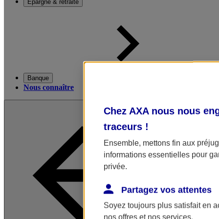
Épargne & retraite
Banque
Nous connaître
Chez AXA nous nous enga
traceurs
!
Ensemble, mettons fin aux préjugé
informations essentielles pour gar
privée.
Partagez vos attentes
Soyez toujours plus satisfait en 
nos offres et nos services.