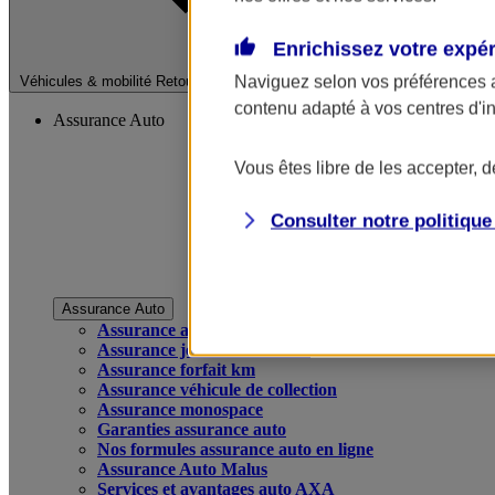
Enrichissez votre expé
Fermer le menu pri
Naviguez selon vos préférences 
Véhicules & mobilité
Retour à la section précédente
contenu adapté à vos centres d'i
Assurance Auto
Vous êtes libre de les accepter, 
Consulter notre politiqu
Assurance Auto
Assurance auto
Assurance jeune conducteur
Assurance forfait km
Assurance véhicule de collection
Assurance monospace
Garanties assurance auto
Nos formules assurance auto en ligne
Assurance Auto Malus
Services et avantages auto AXA