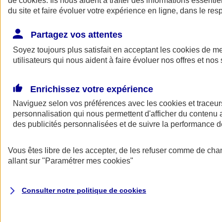
de
cookies
. Ils nous aident à traiter des informations essentie
du site et faire évoluer votre expérience en ligne, dans le resp
Assurance auto
Assurance jeune conducteur
Partagez vos attentes
Assurance forfait km
Soyez toujours plus satisfait en acceptant les
Assurance véhicule de collection
cookies
de mes
Assurance monospace
utilisateurs qui nous aident à faire évoluer nos offres et nos 
Garanties assurance auto
Nos formules assurance auto en ligne
Assurance Auto Malus
Enrichissez votre expérience
Services et avantages auto AXA
Naviguez selon vos préférences avec les
Assurance citoyenne auto
cookies et traceur
Assurer 2 voitures
personnalisation qui nous permettent d'afficher du contenu a
Assurance auto en ligne
des publicités personnalisées et de suivre la performance
Vous êtes libre de les accepter, de les refuser comme de cha
allant sur
"Paramétrer mes
cookies
"
Consulter notre politique de
cookies