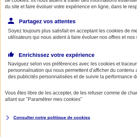
de
cookies
. Ils nous aident à traiter des informations essentie
du site et faire évoluer votre expérience en ligne, dans le resp
Assurance auto
Assurance jeune conducteur
Partagez vos attentes
Assurance forfait km
Soyez toujours plus satisfait en acceptant les
Assurance véhicule de collection
cookies
de mes
Assurance monospace
utilisateurs qui nous aident à faire évoluer nos offres et nos 
Garanties assurance auto
Nos formules assurance auto en ligne
Assurance Auto Malus
Enrichissez votre expérience
Services et avantages auto AXA
Naviguez selon vos préférences avec les
Assurance citoyenne auto
cookies et traceur
Assurer 2 voitures
personnalisation qui nous permettent d'afficher du contenu a
Assurance auto en ligne
des publicités personnalisées et de suivre la performance
Vous êtes libre de les accepter, de les refuser comme de cha
allant sur
"Paramétrer mes
cookies
"
Consulter notre politique de
cookies