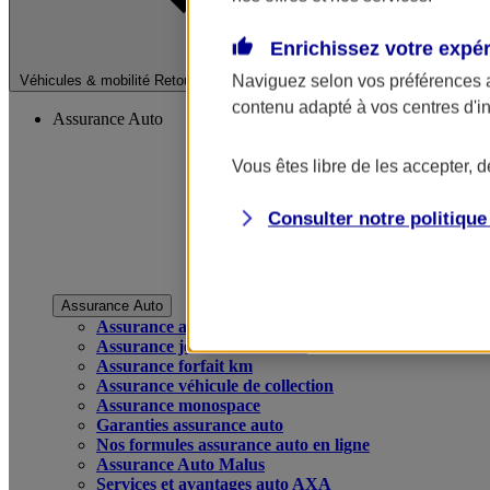
Enrichissez votre expé
Fermer le menu pri
Naviguez selon vos préférences 
Véhicules & mobilité
Retour à la section précédente
contenu adapté à vos centres d'i
Assurance Auto
Vous êtes libre de les accepter, 
Consulter notre politiqu
Assurance Auto
Assurance auto
Assurance jeune conducteur
Assurance forfait km
Assurance véhicule de collection
Assurance monospace
Garanties assurance auto
Nos formules assurance auto en ligne
Assurance Auto Malus
Services et avantages auto AXA