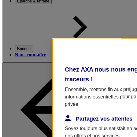
Épargne & retraite
Banque
Nous connaître
Chez AXA nous nous enga
traceurs
!
Ensemble, mettons fin aux préjugé
informations essentielles pour gar
privée.
Partagez vos attentes
Soyez toujours plus satisfait en 
nos offres et nos services.