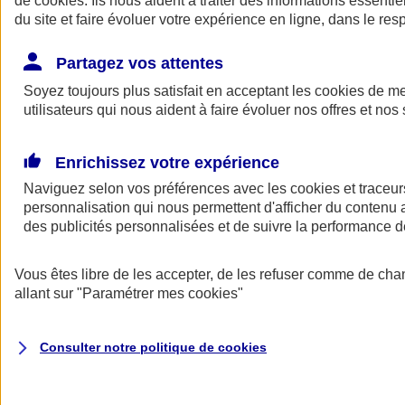
de
cookies
. Ils nous aident à traiter des informations essentie
du site et faire évoluer votre expérience en ligne, dans le resp
Assurance auto
Assurance jeune conducteur
Partagez vos attentes
Assurance forfait km
Soyez toujours plus satisfait en acceptant les
Assurance véhicule de collection
cookies
de mes
Assurance monospace
utilisateurs qui nous aident à faire évoluer nos offres et nos 
Garanties assurance auto
Nos formules assurance auto en ligne
Assurance Auto Malus
Enrichissez votre expérience
Services et avantages auto AXA
Naviguez selon vos préférences avec les
Assurance citoyenne auto
cookies et traceur
Assurer 2 voitures
personnalisation qui nous permettent d'afficher du contenu a
Assurance auto en ligne
des publicités personnalisées et de suivre la performance
Vous êtes libre de les accepter, de les refuser comme de cha
allant sur
"Paramétrer mes
cookies
"
Consulter notre politique de
cookies