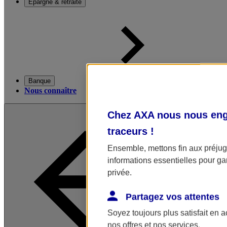
Épargne & retraite
Banque
Nous connaître
Chez AXA nous nous enga
traceurs
!
Ensemble, mettons fin aux préjugé
informations essentielles pour gar
privée.
Partagez vos attentes
Soyez toujours plus satisfait en 
nos offres et nos services.