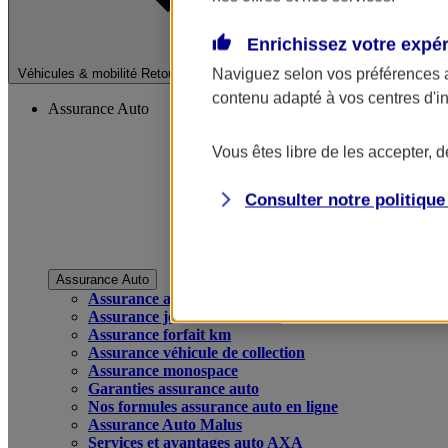
Enrichissez votre expé
Fermer le menu pri
Naviguez selon vos préférences 
Véhicules & mobilité
Retour à la section précédente
contenu adapté à vos centres d'i
Assurance Auto
Vous êtes libre de les accepter, 
Consulter notre politiqu
Assurance Auto
Assurance auto
Assurance jeune conducteur
Assurance forfait km
Assurance véhicule de collection
Assurance monospace
Garanties assurance auto
Nos formules assurance auto en ligne
Assurance Auto Malus
Services et avantages auto AXA