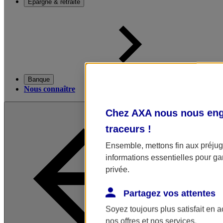
Épargne & retraite
Banque
Nous connaître
Chez AXA nous nous enga
traceurs
!
Ensemble, mettons fin aux préjugé
informations essentielles pour gar
privée.
Partagez vos attentes
Soyez toujours plus satisfait en 
nos offres et nos services.