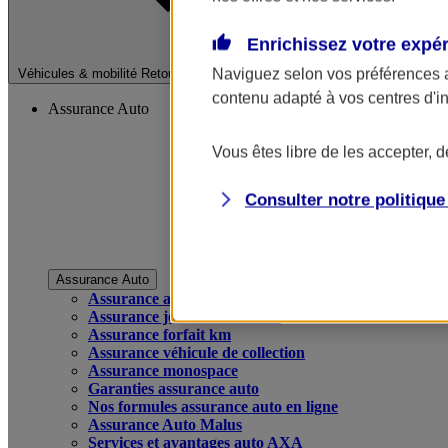
Enrichissez votre expé
Fermer le menu pri
Naviguez selon vos préférences 
Véhicules & mobilité
Retour à la section précédente
contenu adapté à vos centres d'i
Assurance Auto
Vous êtes libre de les accepter, 
Consulter notre politiqu
Assurance Auto
Assurance auto
Assurance jeune conducteur
Assurance forfait km
Assurance véhicule de collection
Assurance monospace
Garanties assurance auto
Nos formules assurance auto en ligne
Assurance Auto Malus
Services et avantages auto AXA