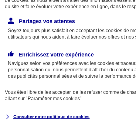
de
cookies
. Ils nous aident à traiter des informations essentie
du site et faire évoluer votre expérience en ligne, dans le resp
Assurance auto
Assurance jeune conducteur
Partagez vos attentes
Assurance forfait km
Soyez toujours plus satisfait en acceptant les
Assurance véhicule de collection
cookies
de mes
Assurance monospace
utilisateurs qui nous aident à faire évoluer nos offres et nos 
Garanties assurance auto
Nos formules assurance auto en ligne
Assurance Auto Malus
Enrichissez votre expérience
Services et avantages auto AXA
Naviguez selon vos préférences avec les
Assurance citoyenne auto
cookies et traceur
Assurer 2 voitures
personnalisation qui nous permettent d'afficher du contenu a
Assurance auto en ligne
des publicités personnalisées et de suivre la performance
Vous êtes libre de les accepter, de les refuser comme de cha
allant sur
"Paramétrer mes
cookies
"
Consulter notre politique de
cookies