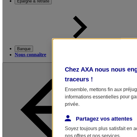
Épargne & retraite
Banque
Nous connaître
Chez AXA nous nous enga
traceurs
!
Ensemble, mettons fin aux préjugé
informations essentielles pour gar
privée.
Partagez vos attentes
Soyez toujours plus satisfait en 
nos offres et nos services.