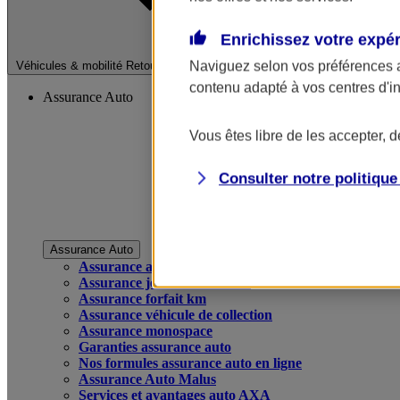
Enrichissez votre expé
Fermer le menu pri
Naviguez selon vos préférences 
Véhicules & mobilité
Retour à la section précédente
contenu adapté à vos centres d'i
Assurance Auto
Vous êtes libre de les accepter, 
Consulter notre politiqu
Assurance Auto
Assurance auto
Assurance jeune conducteur
Assurance forfait km
Assurance véhicule de collection
Assurance monospace
Garanties assurance auto
Nos formules assurance auto en ligne
Assurance Auto Malus
Services et avantages auto AXA