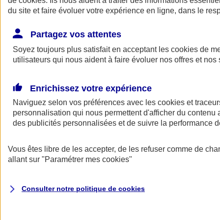
de
cookies
. Ils nous aident à traiter des informations essentie
du site et faire évoluer votre expérience en ligne, dans le resp
Assurance auto
Assurance jeune conducteur
Partagez vos attentes
Assurance forfait km
Soyez toujours plus satisfait en acceptant les
Assurance véhicule de collection
cookies
de mes
Assurance monospace
utilisateurs qui nous aident à faire évoluer nos offres et nos 
Garanties assurance auto
Nos formules assurance auto en ligne
Assurance Auto Malus
Enrichissez votre expérience
Services et avantages auto AXA
Naviguez selon vos préférences avec les
Assurance citoyenne auto
cookies et traceur
Assurer 2 voitures
personnalisation qui nous permettent d'afficher du contenu a
Assurance auto en ligne
des publicités personnalisées et de suivre la performance
Vous êtes libre de les accepter, de les refuser comme de cha
allant sur
"Paramétrer mes
cookies
"
Consulter notre politique de
cookies