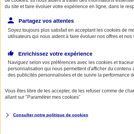
de
cookies
. Ils nous aident à traiter des informations essentie
du site et faire évoluer votre expérience en ligne, dans le resp
Assurance auto
Assurance jeune conducteur
Partagez vos attentes
Assurance forfait km
Soyez toujours plus satisfait en acceptant les
Assurance véhicule de collection
cookies
de mes
Assurance monospace
utilisateurs qui nous aident à faire évoluer nos offres et nos 
Garanties assurance auto
Nos formules assurance auto en ligne
Assurance Auto Malus
Enrichissez votre expérience
Services et avantages auto AXA
Naviguez selon vos préférences avec les
Assurance citoyenne auto
cookies et traceur
Assurer 2 voitures
personnalisation qui nous permettent d'afficher du contenu a
Assurance auto en ligne
des publicités personnalisées et de suivre la performance
Vous êtes libre de les accepter, de les refuser comme de cha
allant sur
"Paramétrer mes
cookies
"
Consulter notre politique de
cookies