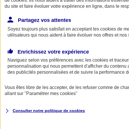
de
cookies
. Ils nous aident à traiter des informations essentie
du site et faire évoluer votre expérience en ligne, dans le resp
Assurance auto
Assurance jeune conducteur
Partagez vos attentes
Assurance forfait km
Soyez toujours plus satisfait en acceptant les
Assurance véhicule de collection
cookies
de mes
Assurance monospace
utilisateurs qui nous aident à faire évoluer nos offres et nos 
Garanties assurance auto
Nos formules assurance auto en ligne
Assurance Auto Malus
Enrichissez votre expérience
Services et avantages auto AXA
Naviguez selon vos préférences avec les
Assurance citoyenne auto
cookies et traceur
Assurer 2 voitures
personnalisation qui nous permettent d'afficher du contenu a
Assurance auto en ligne
des publicités personnalisées et de suivre la performance
Vous êtes libre de les accepter, de les refuser comme de cha
allant sur
"Paramétrer mes
cookies
"
Consulter notre politique de
cookies