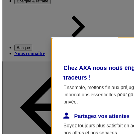
Épargne & retraite
Banque
Nous connaître
Chez AXA nous nous enga
traceurs
!
Ensemble, mettons fin aux préjugé
informations essentielles pour gar
privée.
Partagez vos attentes
Soyez toujours plus satisfait en 
nos offres et nos services.