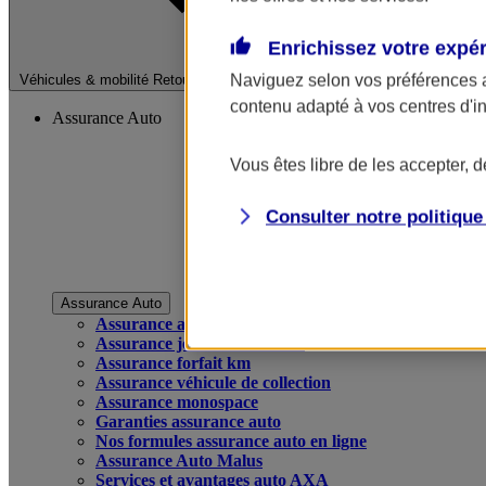
Enrichissez votre expé
Fermer le menu pri
Naviguez selon vos préférences 
Véhicules & mobilité
Retour à la section précédente
contenu adapté à vos centres d'i
Assurance Auto
Vous êtes libre de les accepter, 
Consulter notre politiqu
Assurance Auto
Assurance auto
Assurance jeune conducteur
Assurance forfait km
Assurance véhicule de collection
Assurance monospace
Garanties assurance auto
Nos formules assurance auto en ligne
Assurance Auto Malus
Services et avantages auto AXA