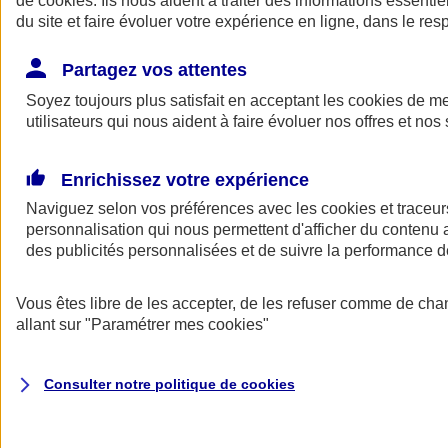
de
cookies
. Ils nous aident à traiter des informations essentie
du site et faire évoluer votre expérience en ligne, dans le resp
Assurance auto
Assurance jeune conducteur
Partagez vos attentes
Assurance forfait km
Soyez toujours plus satisfait en acceptant les
Assurance véhicule de collection
cookies
de mes
Assurance monospace
utilisateurs qui nous aident à faire évoluer nos offres et nos 
Garanties assurance auto
Nos formules assurance auto en ligne
Assurance Auto Malus
Enrichissez votre expérience
Services et avantages auto AXA
Naviguez selon vos préférences avec les
Assurance citoyenne auto
cookies et traceur
Assurer 2 voitures
personnalisation qui nous permettent d'afficher du contenu a
Assurance auto en ligne
des publicités personnalisées et de suivre la performance
Vous êtes libre de les accepter, de les refuser comme de cha
allant sur
"Paramétrer mes
cookies
"
Consulter notre politique de
cookies