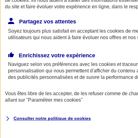
de
cookies
. Ils nous aident à traiter des informations essentie
du site et faire évoluer votre expérience en ligne, dans le resp
Assurance auto
Assurance jeune conducteur
Partagez vos attentes
Assurance forfait km
Soyez toujours plus satisfait en acceptant les
Assurance véhicule de collection
cookies
de mes
Assurance monospace
utilisateurs qui nous aident à faire évoluer nos offres et nos 
Garanties assurance auto
Nos formules assurance auto en ligne
Assurance Auto Malus
Enrichissez votre expérience
Services et avantages auto AXA
Naviguez selon vos préférences avec les
Assurance citoyenne auto
cookies et traceur
Assurer 2 voitures
personnalisation qui nous permettent d'afficher du contenu a
Assurance auto en ligne
des publicités personnalisées et de suivre la performance
Vous êtes libre de les accepter, de les refuser comme de cha
allant sur
"Paramétrer mes
cookies
"
Consulter notre politique de
cookies