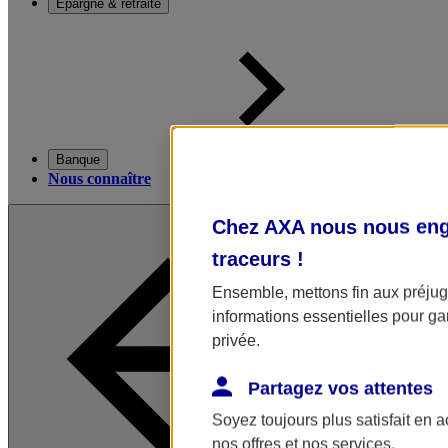
Épargne & retraite
Banque
Nous connaître
Chez AXA nous nous enga
traceurs
!
Ensemble, mettons fin aux préjugé
informations essentielles pour gar
privée.
Partagez vos attentes
Soyez toujours plus satisfait en 
nos offres et nos services.