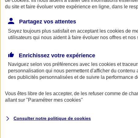
de
cookies
. Ils nous aident à traiter des informations essentie
du site et faire évoluer votre expérience en ligne, dans le resp
Assurance auto
Assurance jeune conducteur
Partagez vos attentes
Assurance forfait km
Soyez toujours plus satisfait en acceptant les
Assurance véhicule de collection
cookies
de mes
Assurance monospace
utilisateurs qui nous aident à faire évoluer nos offres et nos 
Garanties assurance auto
Nos formules assurance auto en ligne
Assurance Auto Malus
Enrichissez votre expérience
Services et avantages auto AXA
Naviguez selon vos préférences avec les
Assurance citoyenne auto
cookies et traceur
Assurer 2 voitures
personnalisation qui nous permettent d'afficher du contenu a
Assurance auto en ligne
des publicités personnalisées et de suivre la performance
Vous êtes libre de les accepter, de les refuser comme de cha
allant sur
"Paramétrer mes
cookies
"
Consulter notre politique de
cookies