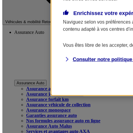
Enrichissez votre expé
Fermer le menu pri
Naviguez selon vos préférences 
Véhicules & mobilité
Retour à la section précédente
contenu adapté à vos centres d'i
Assurance Auto
Vous êtes libre de les accepter, 
Consulter notre politiqu
Assurance Auto
Assurance auto
Assurance jeune conducteur
Assurance forfait km
Assurance véhicule de collection
Assurance monospace
Garanties assurance auto
Nos formules assurance auto en ligne
Assurance Auto Malus
Services et avantages auto AXA