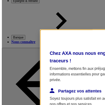
Épargne & retraite
Banque
Nous connaître
Chez AXA nous nous enga
traceurs
!
Ensemble, mettons fin aux préjugé
informations essentielles pour gar
privée.
Partagez vos attentes
Soyez toujours plus satisfait en 
nos offres et nos services.