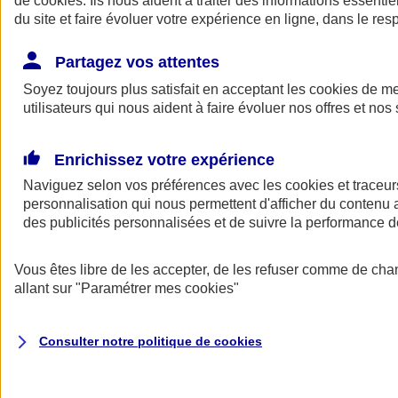
de
cookies
. Ils nous aident à traiter des informations essentie
du site et faire évoluer votre expérience en ligne, dans le resp
Assurance auto
Assurance jeune conducteur
Partagez vos attentes
Assurance forfait km
Soyez toujours plus satisfait en acceptant les
Assurance véhicule de collection
cookies
de mes
Assurance monospace
utilisateurs qui nous aident à faire évoluer nos offres et nos 
Garanties assurance auto
Nos formules assurance auto en ligne
Assurance Auto Malus
Enrichissez votre expérience
Services et avantages auto AXA
Naviguez selon vos préférences avec les
Assurance citoyenne auto
cookies et traceur
Assurer 2 voitures
personnalisation qui nous permettent d'afficher du contenu a
Assurance auto en ligne
des publicités personnalisées et de suivre la performance
Vous êtes libre de les accepter, de les refuser comme de cha
allant sur
"Paramétrer mes
cookies
"
Consulter notre politique de
cookies