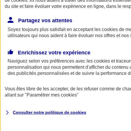
de
cookies
. Ils nous aident à traiter des informations essentie
du site et faire évoluer votre expérience en ligne, dans le resp
Assurance auto
Assurance jeune conducteur
Partagez vos attentes
Assurance forfait km
Soyez toujours plus satisfait en acceptant les
Assurance véhicule de collection
cookies
de mes
Assurance monospace
utilisateurs qui nous aident à faire évoluer nos offres et nos 
Garanties assurance auto
Nos formules assurance auto en ligne
Assurance Auto Malus
Enrichissez votre expérience
Services et avantages auto AXA
Naviguez selon vos préférences avec les
Assurance citoyenne auto
cookies et traceur
Assurer 2 voitures
personnalisation qui nous permettent d'afficher du contenu a
Assurance auto en ligne
des publicités personnalisées et de suivre la performance
Vous êtes libre de les accepter, de les refuser comme de cha
allant sur
"Paramétrer mes
cookies
"
Consulter notre politique de
cookies