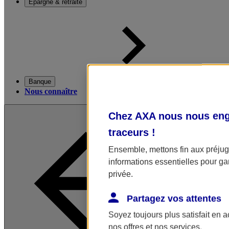
Épargne & retraite
Banque
Nous connaître
Chez AXA nous nous enga
traceurs
!
Ensemble, mettons fin aux préjugé
informations essentielles pour gar
privée.
Partagez vos attentes
Soyez toujours plus satisfait en 
nos offres et nos services.