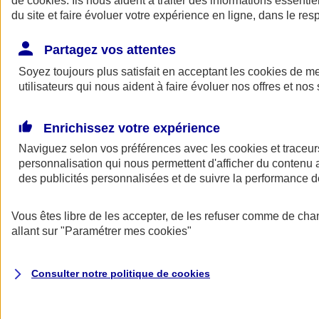
de
cookies
. Ils nous aident à traiter des informations essentie
du site et faire évoluer votre expérience en ligne, dans le resp
Assurance auto
Assurance jeune conducteur
Partagez vos attentes
Assurance forfait km
Soyez toujours plus satisfait en acceptant les
Assurance véhicule de collection
cookies
de mes
Assurance monospace
utilisateurs qui nous aident à faire évoluer nos offres et nos 
Garanties assurance auto
Nos formules assurance auto en ligne
Assurance Auto Malus
Enrichissez votre expérience
Services et avantages auto AXA
Naviguez selon vos préférences avec les
Assurance citoyenne auto
cookies et traceur
Assurer 2 voitures
personnalisation qui nous permettent d'afficher du contenu a
Assurance auto en ligne
des publicités personnalisées et de suivre la performance
Vous êtes libre de les accepter, de les refuser comme de cha
allant sur
"Paramétrer mes
cookies
"
Consulter notre politique de
cookies