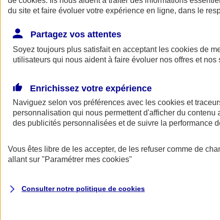
de
cookies
. Ils nous aident à traiter des informations essentie
du site et faire évoluer votre expérience en ligne, dans le resp
Assurance auto
Assurance jeune conducteur
Partagez vos attentes
Assurance forfait km
Soyez toujours plus satisfait en acceptant les
Assurance véhicule de collection
cookies
de mes
Assurance monospace
utilisateurs qui nous aident à faire évoluer nos offres et nos 
Garanties assurance auto
Nos formules assurance auto en ligne
Assurance Auto Malus
Enrichissez votre expérience
Services et avantages auto AXA
Naviguez selon vos préférences avec les
Assurance citoyenne auto
cookies et traceur
Assurer 2 voitures
personnalisation qui nous permettent d'afficher du contenu a
Assurance auto en ligne
des publicités personnalisées et de suivre la performance
Vous êtes libre de les accepter, de les refuser comme de cha
allant sur
"Paramétrer mes
cookies
"
Consulter notre politique de
cookies