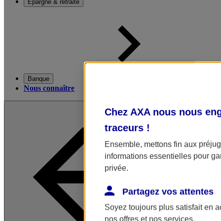
Épargne & retraite
Banque
Nous connaître
Chez AXA nous nous enga
traceurs
!
Ensemble, mettons fin aux préjugé
informations essentielles pour gar
privée.
Partagez vos attentes
Soyez toujours plus satisfait en 
nos offres et nos services.