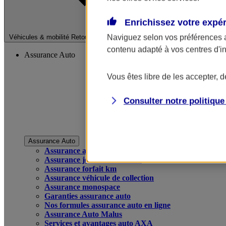
Enrichissez votre expé
Fermer le menu pri
Naviguez selon vos préférences 
Véhicules & mobilité
Retour à la section précédente
contenu adapté à vos centres d'i
Assurance Auto
Vous êtes libre de les accepter, 
Consulter notre politiqu
Assurance Auto
Assurance auto
Assurance jeune conducteur
Assurance forfait km
Assurance véhicule de collection
Assurance monospace
Garanties assurance auto
Nos formules assurance auto en ligne
Assurance Auto Malus
Services et avantages auto AXA