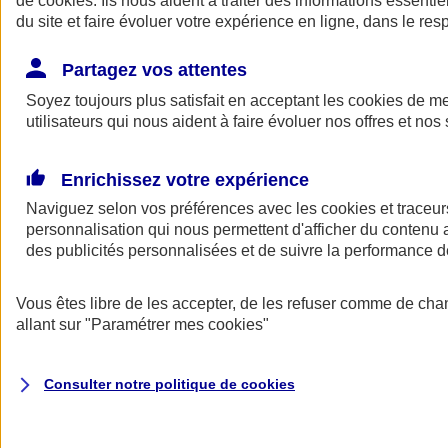
de
cookies
. Ils nous aident à traiter des informations essentie
du site et faire évoluer votre expérience en ligne, dans le resp
Assurance auto
Assurance jeune conducteur
Partagez vos attentes
Assurance forfait km
Soyez toujours plus satisfait en acceptant les
Assurance véhicule de collection
cookies
de mes
Assurance monospace
utilisateurs qui nous aident à faire évoluer nos offres et nos 
Garanties assurance auto
Nos formules assurance auto en ligne
Assurance Auto Malus
Enrichissez votre expérience
Services et avantages auto AXA
Naviguez selon vos préférences avec les
Assurance citoyenne auto
cookies et traceur
Assurer 2 voitures
personnalisation qui nous permettent d'afficher du contenu a
Assurance auto en ligne
des publicités personnalisées et de suivre la performance
Vous êtes libre de les accepter, de les refuser comme de cha
allant sur
"Paramétrer mes
cookies
"
Consulter notre politique de
cookies