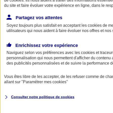
de
cookies
. Ils nous aident à traiter des informations essentie
du site et faire évoluer votre expérience en ligne, dans le resp
Assurance auto
Assurance jeune conducteur
Partagez vos attentes
Assurance forfait km
Soyez toujours plus satisfait en acceptant les
Assurance véhicule de collection
cookies
de mes
Assurance monospace
utilisateurs qui nous aident à faire évoluer nos offres et nos 
Garanties assurance auto
Nos formules assurance auto en ligne
Assurance Auto Malus
Enrichissez votre expérience
Services et avantages auto AXA
Naviguez selon vos préférences avec les
Assurance citoyenne auto
cookies et traceur
Assurer 2 voitures
personnalisation qui nous permettent d'afficher du contenu a
Assurance auto en ligne
des publicités personnalisées et de suivre la performance
Vous êtes libre de les accepter, de les refuser comme de cha
allant sur
"Paramétrer mes
cookies
"
Consulter notre politique de
cookies