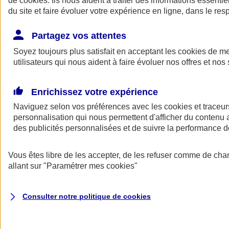
de
cookies
. Ils nous aident à traiter des informations essentie
du site et faire évoluer votre expérience en ligne, dans le resp
Assurance auto
Assurance jeune conducteur
Partagez vos attentes
Assurance forfait km
Soyez toujours plus satisfait en acceptant les
Assurance véhicule de collection
cookies
de mes
Assurance monospace
utilisateurs qui nous aident à faire évoluer nos offres et nos 
Garanties assurance auto
Nos formules assurance auto en ligne
Assurance Auto Malus
Enrichissez votre expérience
Services et avantages auto AXA
Naviguez selon vos préférences avec les
Assurance citoyenne auto
cookies et traceur
Assurer 2 voitures
personnalisation qui nous permettent d'afficher du contenu a
Assurance auto en ligne
des publicités personnalisées et de suivre la performance
Vous êtes libre de les accepter, de les refuser comme de cha
allant sur
"Paramétrer mes
cookies
"
Consulter notre politique de
cookies