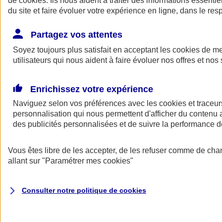
de
cookies
. Ils nous aident à traiter des informations essentie
du site et faire évoluer votre expérience en ligne, dans le resp
Assurance auto
Assurance jeune conducteur
Partagez vos attentes
Assurance forfait km
Soyez toujours plus satisfait en acceptant les
Assurance véhicule de collection
cookies
de mes
Assurance monospace
utilisateurs qui nous aident à faire évoluer nos offres et nos 
Garanties assurance auto
Nos formules assurance auto en ligne
Assurance Auto Malus
Enrichissez votre expérience
Services et avantages auto AXA
Naviguez selon vos préférences avec les
Assurance citoyenne auto
cookies et traceur
Assurer 2 voitures
personnalisation qui nous permettent d'afficher du contenu a
Assurance auto en ligne
des publicités personnalisées et de suivre la performance
Vous êtes libre de les accepter, de les refuser comme de cha
allant sur
"Paramétrer mes
cookies
"
Consulter notre politique de
cookies