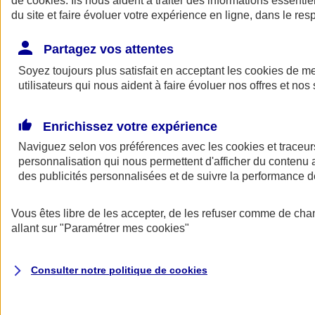
de
cookies
. Ils nous aident à traiter des informations essentie
du site et faire évoluer votre expérience en ligne, dans le resp
Assurance auto
Assurance jeune conducteur
Partagez vos attentes
Assurance forfait km
Soyez toujours plus satisfait en acceptant les
Assurance véhicule de collection
cookies
de mes
Assurance monospace
utilisateurs qui nous aident à faire évoluer nos offres et nos 
Garanties assurance auto
Nos formules assurance auto en ligne
Assurance Auto Malus
Enrichissez votre expérience
Services et avantages auto AXA
Naviguez selon vos préférences avec les
Assurance citoyenne auto
cookies et traceur
Assurer 2 voitures
personnalisation qui nous permettent d'afficher du contenu a
Assurance auto en ligne
des publicités personnalisées et de suivre la performance
Vous êtes libre de les accepter, de les refuser comme de cha
allant sur
"Paramétrer mes
cookies
"
Consulter notre politique de
cookies