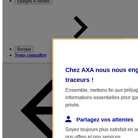
Épargne & retraite
Banque
Nous connaître
Chez AXA nous nous enga
traceurs
!
Ensemble, mettons fin aux préjugé
informations essentielles pour gar
privée.
Partagez vos attentes
Soyez toujours plus satisfait en 
nos offres et nos services.