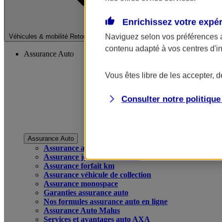
Enrichissez votre expé
Fermer le menu pri
Naviguez selon vos préférences 
Véhicules & mobilité
Retour à la section précédente
contenu adapté à vos centres d'i
Assurance Auto
Vous êtes libre de les accepter, 
Consulter notre politiqu
Assurance Auto
Assurance auto
Assurance jeune conducteur
Assurance forfait km
Assurance véhicule de collection
Assurance monospace
Garanties assurance auto
Nos formules assurance auto en ligne
Assurance Auto Malus
Services et avantages auto AXA