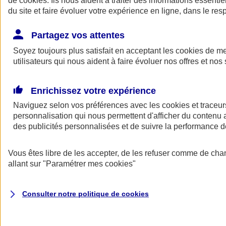
de
cookies
. Ils nous aident à traiter des informations essentie
du site et faire évoluer votre expérience en ligne, dans le resp
Assurance auto
Assurance jeune conducteur
Partagez vos attentes
Assurance forfait km
Soyez toujours plus satisfait en acceptant les
Assurance véhicule de collection
cookies
de mes
Assurance monospace
utilisateurs qui nous aident à faire évoluer nos offres et nos 
Garanties assurance auto
Nos formules assurance auto en ligne
Assurance Auto Malus
Enrichissez votre expérience
Services et avantages auto AXA
Naviguez selon vos préférences avec les
Assurance citoyenne auto
cookies et traceur
Assurer 2 voitures
personnalisation qui nous permettent d'afficher du contenu a
Assurance auto en ligne
des publicités personnalisées et de suivre la performance
Vous êtes libre de les accepter, de les refuser comme de cha
allant sur
"Paramétrer mes
cookies
"
Consulter notre politique de
cookies