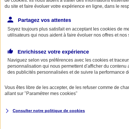
de
cookies
. Ils nous aident à traiter des informations essentie
du site et faire évoluer votre expérience en ligne, dans le resp
Assurance auto
Assurance jeune conducteur
Partagez vos attentes
Assurance forfait km
Soyez toujours plus satisfait en acceptant les
Assurance véhicule de collection
cookies
de mes
Assurance monospace
utilisateurs qui nous aident à faire évoluer nos offres et nos 
Garanties assurance auto
Nos formules assurance auto en ligne
Assurance Auto Malus
Enrichissez votre expérience
Services et avantages auto AXA
Naviguez selon vos préférences avec les
Assurance citoyenne auto
cookies et traceur
Assurer 2 voitures
personnalisation qui nous permettent d'afficher du contenu a
Assurance auto en ligne
des publicités personnalisées et de suivre la performance
Vous êtes libre de les accepter, de les refuser comme de cha
allant sur
"Paramétrer mes
cookies
"
Consulter notre politique de
cookies